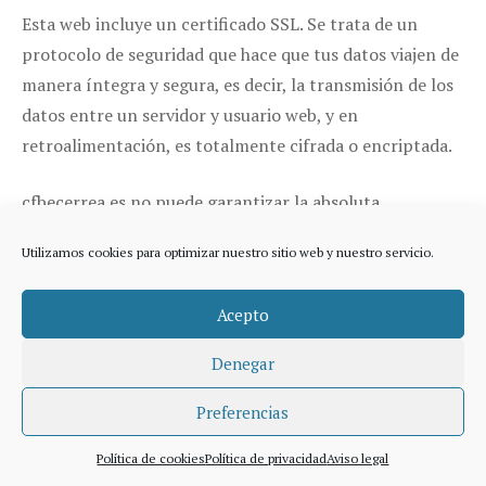
Esta web incluye un certificado SSL. Se trata de un
protocolo de seguridad que hace que tus datos viajen de
manera íntegra y segura, es decir, la transmisión de los
datos entre un servidor y usuario web, y en
retroalimentación, es totalmente cifrada o encriptada.
cfbecerrea.es no puede garantizar la absoluta
inexpugnabilidad de la red Internet y por tanto la
Utilizamos cookies para optimizar nuestro sitio web y nuestro servicio.
violación de los datos mediante accesos fraudulentos a
ellos por parte de terceros.
Acepto
Con respecto a la confidencialidad del procesamiento,
Denegar
CENTRO DE FORMACIÓN BECERREÁ CB se asegurará de
que cualquier persona que esté autorizada por CENTRO
Preferencias
DE FORMACIÓN BECERREÁ para procesar los datos del
Política de cookies
Política de privacidad
Aviso legal
cliente (incluido su personal, colaboradores y